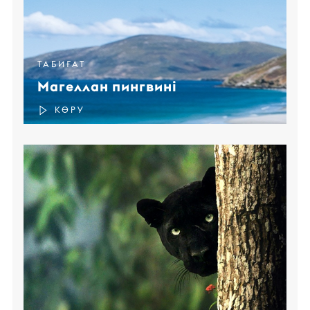
ТАБИҒАТ
Магеллан пингвині
КӨРУ