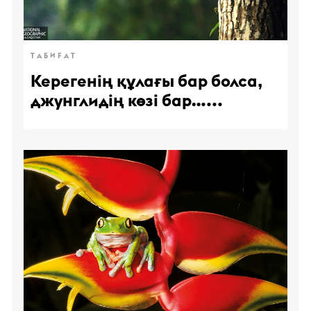
ТАБИҒАТ
Керегенің құлағы бар болса,
джунглидің көзі бар…...