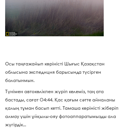
Осы таңғажайып көріністі Шығыс Қазақстан
облысына экспедиция барысында түсірген
болатынмын.
Түнімен автокөлікпен жүріп келеміз, таң ата
бастады, сағат 04:44. Қас қағым сәтте айналаны
қалың тұман басып кетті. Тамаша көріністі жіберіп
алмау үшін ұйқылы-ояу фотоаппаратымызды ала
жүгірдік…