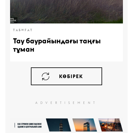
ТАБИҒАТ
Тау баурайындағы таңғы
тұман
КӨБІРЕК
ADVERTISEMENT