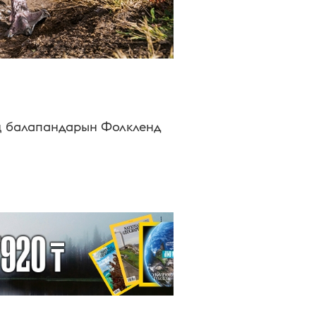
ың балапандарын Фолкленд