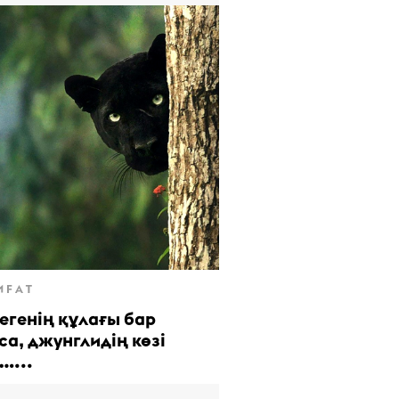
ИҒАТ
егенің құлағы бар
са, джунглидің көзі
…...