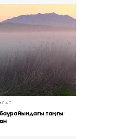
ИҒАТ
 баурайындағы таңғы
ан