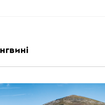
нгвині