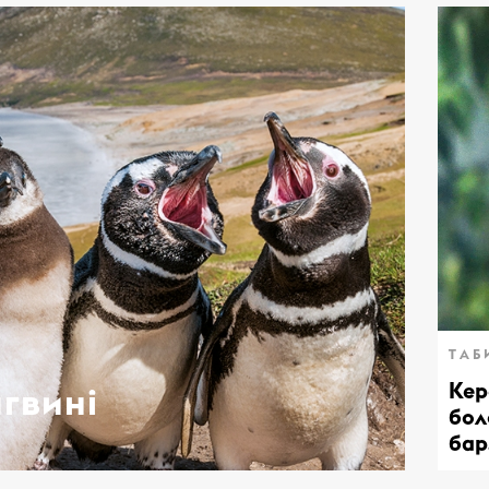
ТАБ
Кер
гвині
бол
бар