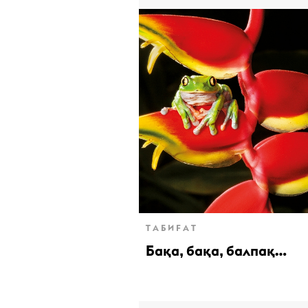
ТАБИҒАТ
Бақа, бақа, балпақ…