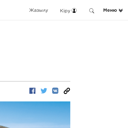
Жазылу
Меню
Кіру