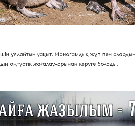
үшін ұялайтын уақыт. Моногамдық жұп пен олард
дің оңтүстік жағалауларынан көруге болады.