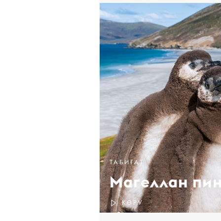
ТАБИҒАТ
Магеллан пин
КӨРУ