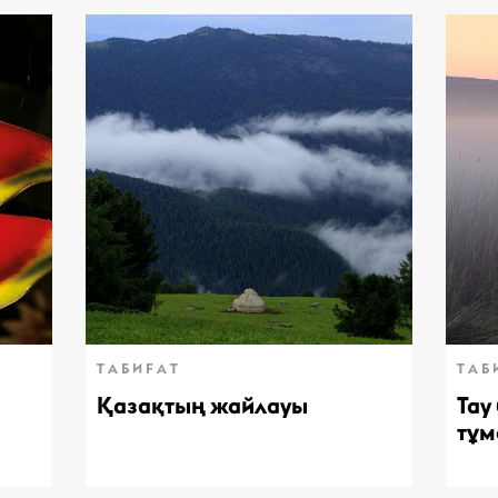
ТАБИҒАТ
ТАБ
Қазақтың жайлауы
Тау
тұм